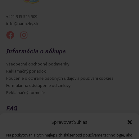
+421 915 525 909
info@nanozky.sk
Informácie o nákupe
Všeobecné obchodné podmienky
Reklamačný poriadok
Poučenie o ochrane osobných údajov a používaní cookies
Formulár na odstúpenie od zmluvy
Reklamačný formulár
FAQ
Ako vrátiť tovar cez Packetu?
Spravovať Súhlas
Ako správne zmerať detskú nôžku
Na poskytovanie tých najlepších skúseností používame technológie, ako