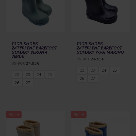
IGOR SHOES
IGOR SHOES
ZATEPLENÉ BAREFOOT
ZATEPLENÉ BAREFOOT
GUMÁKY VERONA
GUMÁKY YOGI MARINO
VERDE
Pôvodná
Aktuálna
35.90
€
24.95
€
Pôvodná
Aktuálna
35.90
€
24.95
€
cena
cena
cena
cena
bola:
je:
22
23
24
25
bola:
je:
35.90€.
24.95€.
22
23
24
25
35.90€.
24.95€.
26
27
26
27
Akcia
Akcia