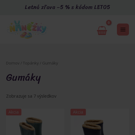
Preskočiť
Letná zľava –5 % s kódom LETO5
na
obsah
MAI
ME
Domov
/
Topánky
/ Gumáky
Gumáky
Zoradené
Zobrazuje sa 7 výsledkov
podľa
najnovších
U
Akcia
Akcia
GLE