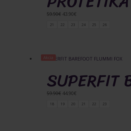
PROTETIKA
Pôvodná
Aktuálna
59.90
€
43.90
€
cena
cena
21
22
23
24
25
26
bola:
je:
59.90€.
43.90€.
Akcia
SUPERFIT 
Pôvodná
Aktuálna
59.90
€
44.90
€
cena
cena
18
19
20
21
22
23
bola:
je:
59.90€.
44.90€.