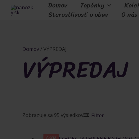
Domov
Topánky
Kole
Preskočiť
Starostlivosť o obuv
O nás
na
obsah
Domov
/ VÝPREDAJ
VÝPREDAJ
Zoradené
Zobrazuje sa 95 výsledkov
Filter
podľa
najnovších
Akcia