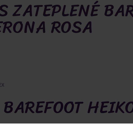
S ZATEPLENÉ BA
ERONA ROSA
 BAREFOOT HEIKO