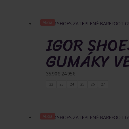
35.90€.
24.95€.
Akcia
IGOR SHOE
GUMÁKY V
Pôvodná
Aktuálna
35.90
€
24.95
€
cena
cena
22
23
24
25
26
27
bola:
je:
35.90€.
24.95€.
Akcia