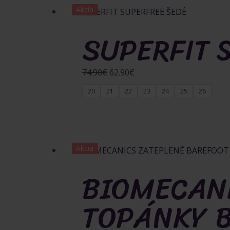
Akcia
SUPERFIT 
Pôvodná
Aktuálna
74.90
€
62.90
€
cena
cena
20
21
22
23
24
25
26
bola:
je:
74.90€.
62.90€.
Akcia
BIOMECANI
TOPÁNKY B