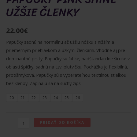
UŽŠIE ČLENKY
22.00
€
Papučky sadnú na normálnu až užšiu nôžku s nižším a
priemerným priehlavkom a úzkymi členkami. Vhodné aj pre
dominantné prsty. Papučky sú ľahké, nadštandardne široké v
oblasti špičky, sadnú na tzv. plutvičku. Podrážka je flexibilná,
protišmyková. Papučky sú s vyberateľnou textilnou stielkou
bez klenby. Zapínajú sa na suchý zips.
20
21
22
23
24
25
26
množstvo
PRIDAŤ DO KOŠÍKA
BEDA