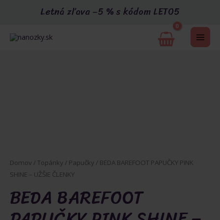
Preskočiť
Letná zľava –5 % s kódom LETO5
na
obsah
MAI
ME
U
Domov
/
Topánky
/
Papučky
/ BEDA BAREFOOT PAPUČKY PINK
SHINE – UŽŠIE ČLENKY
GLE
BEDA BAREFOOT
PAPUČKY PINK SHINE –