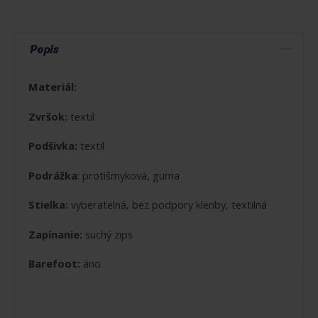
BAREFOOT
PAPUČKY
PINK
Popis
SHINE
-
Materiál:
UŽŠIE
Zvršok:
textil
ČLENKY
Podšivka:
textil
Podrážka
: protišmyková, guma
Stielka:
vyberatelná, bez podpory klenby, textilná
Zapínanie:
suchý zips
Barefoot:
áno