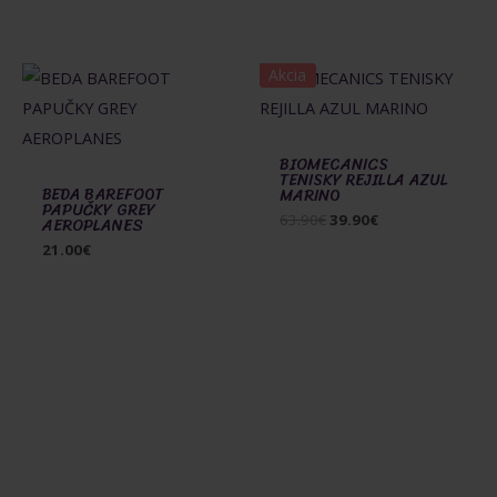
Akcia
BIOMECANICS
TENISKY REJILLA AZUL
BEDA BAREFOOT
MARINO
PAPUČKY GREY
Pôvodná
Aktuálna
63.90
€
39.90
€
AEROPLANES
cena
cena
21.00
€
bola:
je:
63.90€.
39.90€.