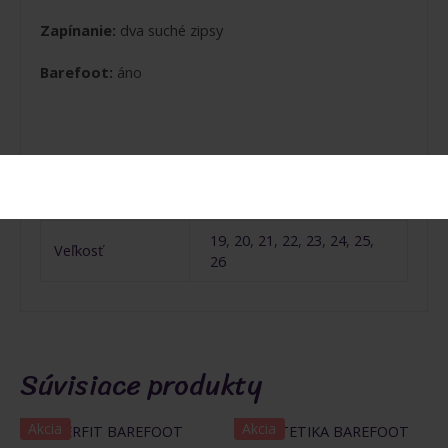
Zapínanie:
dva suché zipsy
Barefoot:
áno
Ďalšie informácie
19
,
20
,
21
,
22
,
23
,
24
,
25
,
Veľkosť
26
Súvisiace produkty
Akcia
Akcia