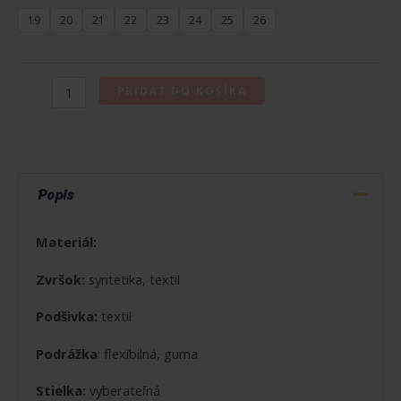
19
20
21
22
23
24
25
26
množstvo
PRIDAŤ DO KOŠÍKA
BIOMECANICS
BAREFOOT
TENISKY
PIQUE
Popis
ROSA
Materiál:
Zvršok:
syntetika, textil
Podšivka:
textil
Podrážka
: flexibilná, guma
Stielka:
vyberateľná