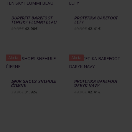
SUPERFIT BAREFOOT
PROTETIKA BAREFOOT
TENISKY FLUMMI BLAU
LETY
Pôvodná
Aktuálna
Pôvodná
Aktuálna
49.95
€
42.90
€
49.90
€
42.41
€
cena
cena
cena
cena
bola:
je:
bola:
je:
49.95€.
42.90€.
49.90€.
42.41€.
Akcia
Akcia
IGOR SHOES SNEHULE
PROTETIKA BAREFOOT
ČIERNE
DARYK NAVY
Pôvodná
Aktuálna
Pôvodná
Aktuálna
39.90
€
31.92
€
49.90
€
42.41
€
cena
cena
cena
cena
bola:
je:
bola:
je:
39.90€.
31.92€.
49.90€.
42.41€.