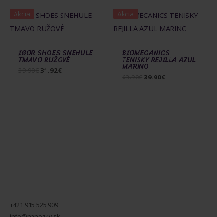
Akcia
Akcia
IGOR SHOES SNEHULE
BIOMECANICS
TMAVO RUŽOVÉ
TENISKY REJILLA AZUL
MARINO
Pôvodná
Aktuálna
39.90
€
31.92
€
Pôvodná
Aktuálna
63.90
€
39.90
€
cena
cena
cena
cena
bola:
je:
bola:
je:
39.90€.
31.92€.
63.90€.
39.90€.
+421 915 525 909
info@nanozky.sk