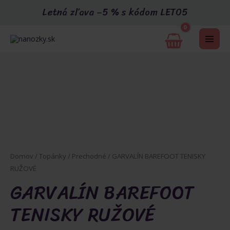
Preskočiť
Letná zľava –5 % s kódom LETO5
na
obsah
MAI
Akcia
ME
U
Domov
/
Topánky
/
Prechodné
/ GARVALÍN BAREFOOT TENISKY
RUŽOVÉ
GARVALÍN BAREFOOT
GLE
TENISKY RUŽOVÉ