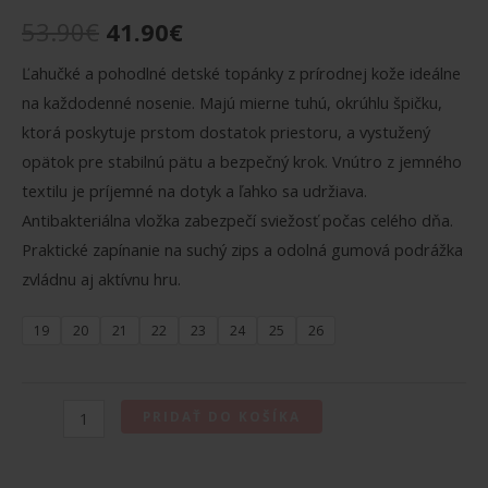
Pôvodná
Aktuálna
53.90
€
41.90
€
cena
cena
Ľahučké a pohodlné detské topánky z prírodnej kože ideálne
na každodenné nosenie. Majú mierne tuhú, okrúhlu špičku,
bola:
je:
ktorá poskytuje prstom dostatok priestoru, a vystužený
53.90€.
41.90€.
opätok pre stabilnú pätu a bezpečný krok. Vnútro z jemného
textilu je príjemné na dotyk a ľahko sa udržiava.
Antibakteriálna vložka zabezpečí sviežosť počas celého dňa.
Praktické zapínanie na suchý zips a odolná gumová podrážka
zvládnu aj aktívnu hru.
19
20
21
22
23
24
25
26
množstvo
PRIDAŤ DO KOŠÍKA
GARVALÍN
BAREFOOT