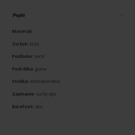
TENISKY
RUŽOVÉ
Popis
Materiál:
Zvršok:
koža
Podšivka:
textil
Podrážka
: guma
Stielka:
antibakteriálna
Zapínanie:
suchý zips
Barefoot:
áno