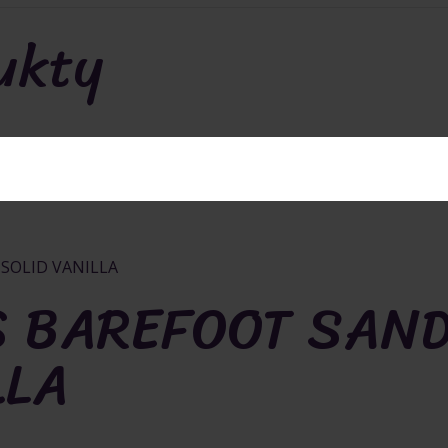
ukty
PÁNKY DO VODY R
S BAREFOOT SAN
LLA