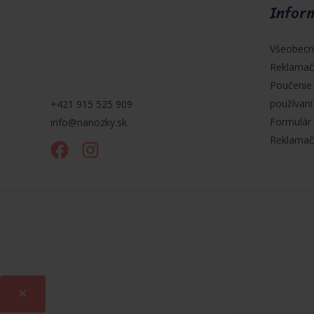
Infor
Všeobecn
Reklamač
Poučenie
používaní
+421 915 525 909
Formulár 
info@nanozky.sk
Reklamač