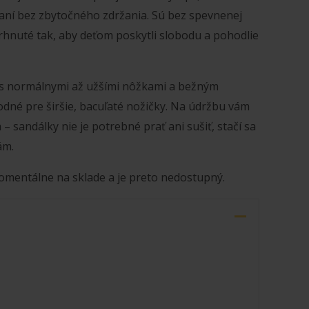
ní bez zbytočného zdržania. Sú bez spevnenej
rhnuté tak, aby deťom poskytli slobodu a pohodlie
 s normálnymi až užšími nôžkami a bežným
odné pre širšie, bacuľaté nožičky. Na údržbu vám
– sandálky nie je potrebné prať ani sušiť, stačí sa
ám.
omentálne na sklade a je preto nedostupný.