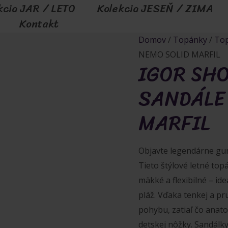
kcia JAR / LETO
Kolekcia JESEŇ / ZIMA
Kontakt
Domov
/
Topánky
/
Top
NEMO SOLID MARFIL
IGOR SH
SANDÁLE
MARFIL
Objavte legendárne gu
Tieto štýlové letné top
mäkké a flexibilné – id
pláž. Vďaka tenkej a p
pohybu, zatiaľ čo anato
detskej nôžky. Sandálky