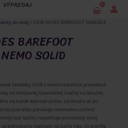
VÝPREDAJ
ánky do vody
/ IGOR SHOES BAREFOOT SANDÁLE
OES BAREFOOT
 NEMO SOLID
mové sandálky IGOR v novom barefoot prevedení!
ánky od obľúbenej španielskej značky sú ľahučké,
eálne na každé dobrodružstvo, od ihriska až po
ružnej podrážke ponúkajú maximálnu voľnosť
mický tvar špičky rešpektuje prirodzený vývoj
 sa jednoducho zapínajú na suchý zips, čo oceníte