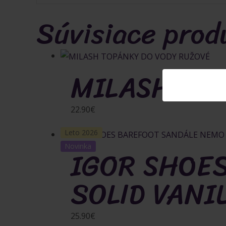
Súvisiace prod
MILASH TO
22.90
€
Leto 2026
Novinka
IGOR SHOE
SOLID VANI
25.90
€