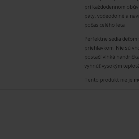
pri každodennom obúva
päty, vodeodolné a nav
počas celého leta.
Perfektne sedia deťom
priehlavkom. Nie sú vh
postačí vlhká handrička 
vyhnúť vysokým teplot
Tento produkt nie je m