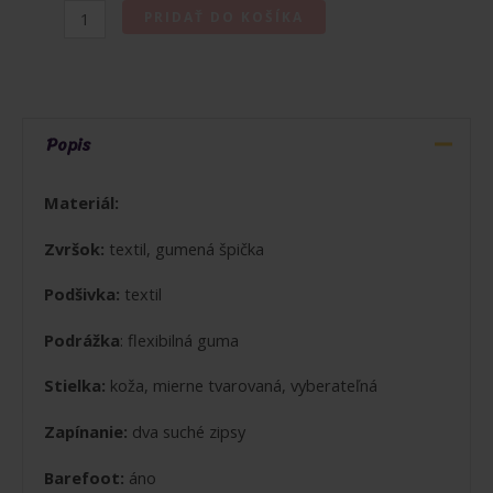
množstvo
PRIDAŤ DO KOŠÍKA
MIDO
SHOES
BAREFOOT
TENISKY
Popis
CHERRY
PINK
Materiál:
Zvršok:
textil, gumená špička
Podšivka:
textil
Podrážka
: flexibilná guma
Stielka:
koža, mierne tvarovaná, vyberateľná
Zapínanie:
dva suché zipsy
Barefoot:
áno