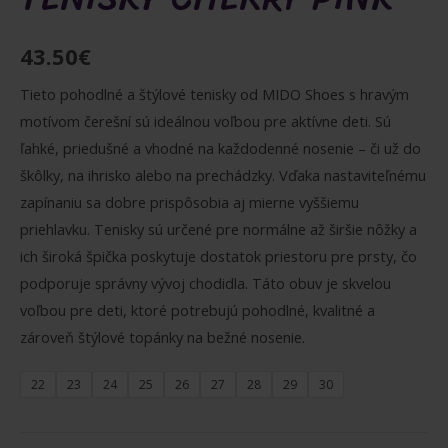
43.50
€
Tieto pohodlné a štýlové tenisky od MIDO Shoes s hravým
motívom čerešní sú ideálnou voľbou pre aktívne deti. Sú
ľahké, priedušné a vhodné na každodenné nosenie – či už do
škôlky, na ihrisko alebo na prechádzky. Vďaka nastaviteľnému
zapínaniu sa dobre prispôsobia aj mierne vyššiemu
priehlavku. Tenisky sú určené pre normálne až širšie nôžky a
ich široká špička poskytuje dostatok priestoru pre prsty, čo
podporuje správny vývoj chodidla. Táto obuv je skvelou
voľbou pre deti, ktoré potrebujú pohodlné, kvalitné a
zároveň štýlové topánky na bežné nosenie.
22
23
24
25
26
27
28
29
30