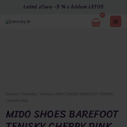
Preskočiť
Letná zľava –5 % s kódom LETO5
na
obsah
MAI
ME
U
Domov
/
Topánky
/
Tenisky
/ MIDO SHOES BAREFOOT TENISKY
CHERRY PINK
GLE
MIDO SHOES BAREFOOT
TENISKY CHERRY PINK