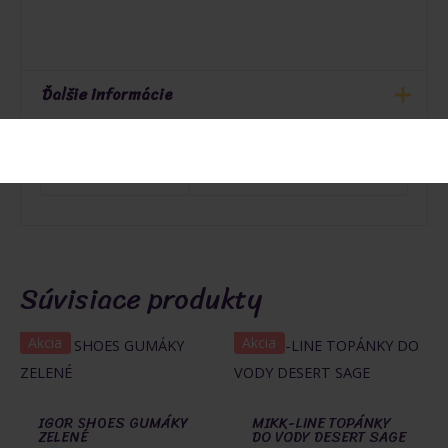
Ďalšie informácie
22
,
23
,
24
,
25
,
26
,
27
,
28
,
Veľkosť
29
,
30
Súvisiace produkty
Akcia
Akcia
IGOR SHOES GUMÁKY
MIKK-LINE TOPÁNKY
ZELENÉ
DO VODY DESERT SAGE