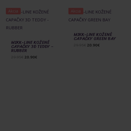
Akcia
Akcia
MIKK-LINE KOŽENÉ
CAPAČKY GREEN BAY
MIKK-LINE KOŽENÉ
Pôvodná
Aktuálna
29.95
€
20.90
€
CAPAČKY 3D TEDDY –
RUBBER
cena
cena
bola:
je:
Pôvodná
Aktuálna
29.95
€
20.90
€
29.95€.
20.90€.
cena
cena
bola:
je:
29.95€.
20.90€.