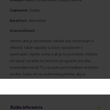
Zapínanie:
žiadne
Barefoot
: alternatíva
Starostlivosť:
Merino vlna je prirodzene odolná voči nečistotám a
vlhkosti, takže capačky si často vystačia len s
vyvetraním. Rýchlo schnú a ak je to potrebné, môžete
ich oprať v práčke na šetrnom programe pre vlnu
(maximálne na 30 °C) s pracím prostriedkom určeným
na vlnu. Sušte ich vo vodorovnej polohe, aby si
zachovali svoj tvar.
Ďalšie informácie