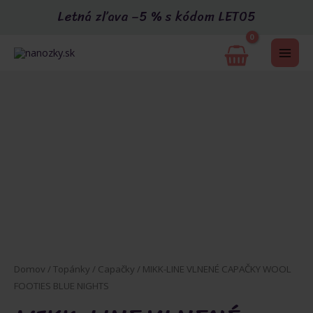
Preskočiť
Letná zľava –5 % s kódom LETO5
na
obsah
MAI
ME
U
GLE
Domov
/
Topánky
/
Capačky
/ MIKK-LINE VLNENÉ CAPAČKY WOOL
FOOTIES BLUE NIGHTS