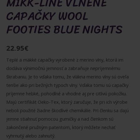
MIKK-LINE VLNENÉ
CAPAČKY WOOL
FOOTIES BLUE NIGHTS
22.95
€
Teplé a mäkké capačky vyrobené z merino vlny, ktorá im
dodáva výnimočnú jemnosť a zabraňuje nepríjemnému
škrabaniu. Je to vďaka tomu, že vlákna merino vlny sú oveľa
tenšie ako pri bežných typoch vlny. Vďaka tomu sú capačky
príjemne hebké, pohodlné a vhodné aj pre citlivú pokožku.
Majú certifikát Oeko-Tex, ktorý zaručuje, že pri ich výrobe
neboli použité žiadne škodlivé chemikálie. Pri členku sa dajú
jemne stiahnuť pomocou gumičky a nad členkom sú
zakončené pružným patentom, ktorý môžete nechať
vyhrnutý alebo zahnutý.