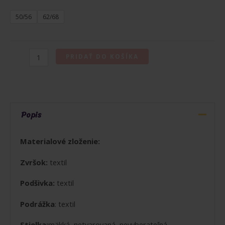
50/56
62/68
množstvo
PRIDAŤ DO KOŠÍKA
MIKK-
LINE
VLNENÉ
CAPAČKY
Popis
WOOL
FOOTIES
Materialové zloženie:
BLUE
Zvršok:
textil
NIGHTS
Podšivka:
textil
Podrážka
: textil
Stielka:
mäkká, netvarovaná, nevyberateľná