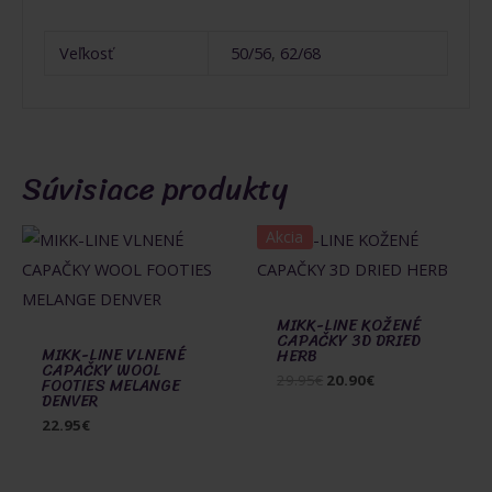
Veľkosť
50/56
,
62/68
Súvisiace produkty
Akcia
MIKK-LINE KOŽENÉ
CAPAČKY 3D DRIED
MIKK-LINE VLNENÉ
HERB
CAPAČKY WOOL
Pôvodná
Aktuálna
29.95
€
20.90
€
FOOTIES MELANGE
DENVER
cena
cena
bola:
je:
22.95
€
29.95€.
20.90€.