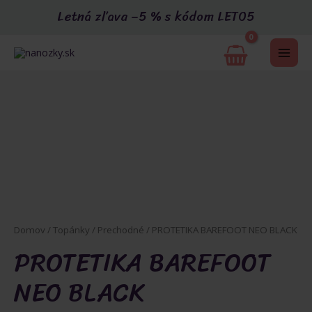
Preskočiť
Letná zľava –5 % s kódom LETO5
na
obsah
MAI
ME
U
Domov
/
Topánky
/
Prechodné
/ PROTETIKA BAREFOOT NEO BLACK
PROTETIKA BAREFOOT
GLE
NEO BLACK