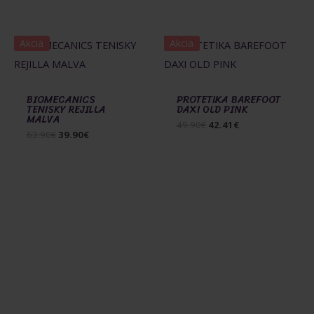
39.90€.
31.92€.
Akcia
Akcia
BIOMECANICS
PROTETIKA BAREFOOT
TENISKY REJILLA
DAXI OLD PINK
MALVA
Pôvodná
Aktuálna
49.90
€
42.41
€
Pôvodná
Aktuálna
63.90
€
39.90
€
cena
cena
cena
cena
bola:
je:
bola:
je:
49.90€.
42.41€.
63.90€.
39.90€.