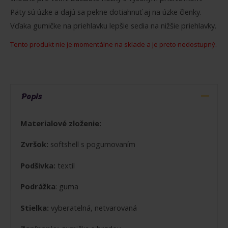
Päty sú úzke a dajú sa pekne dotiahnuť aj na úzke členky.
Vďaka gumičke na priehlavku lepšie sedia na nižšie priehlavky.
Tento produkt nie je momentálne na sklade a je preto nedostupný.
Popis
Materialové zloženie:
Zvršok:
softshell s pogumovaním
Podšivka:
textil
Podrážka
: guma
Stielka:
vyberatelná, netvarovaná