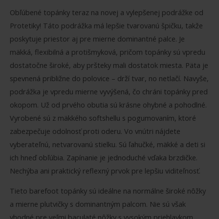
Obľúbené topánky teraz na novej a vylepšenej podrážke od
Protetiky! Táto podrážka má lepšie tvarovanú špičku, takže
poskytuje priestor aj pre mierne dominantné palce. Je
mäkká, flexibilná a protišmyková, pričom topánky sú vpredu
dostatočne široké, aby pršteky mali dostatok miesta. Päta je
spevnená približne do polovice – drží tvar, no netlačí. Navyše,
podrážka je vpredu mierne vyvýšená, čo chráni topánky pred
okopom. Už od prvého obutia sú krásne ohybné a pohodlné.
Vyrobené sú z mäkkého softshellu s pogumovaním, ktoré
zabezpečuje odolnosť proti oderu. Vo vnútri nájdete
vyberateľnú, netvarovanú stielku. Sú ľahučké, mäkké a deti si
ich hneď obľúbia. Zapínanie je jednoduché vďaka brzdičke.
Nechýba ani praktický reflexný prvok pre lepšiu viditeľnosť.
Tieto barefoot topánky sú ideálne na normálne široké nôžky
a mierne plutvičky s dominantným palcom. Nie sú však
vhodné pre veľmi baculaté nôžky s vysokým priehlavkom.