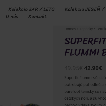
Kolekcia JAR / LETO
Kolekcia JESEŇ /
O nás
Kontakt
Domov
/
Topánky
/
Tenisk
SUPERFIT
FLUMMI 
Pôvodn
A
49.95
€
42.90
€
cena
c
Superfit Flummi sú ideá
potrebujú pohodlnú a z
bola:
j
barefoot tenisky sú na
49.95€.
4
detských nôh, a sú vhod
bežcov. Vďaka svojim v