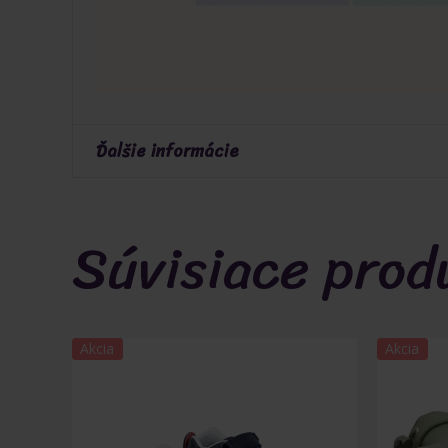
Ďalšie informácie
Veľkosť
18
,
19
,
20
,
21
,
22
,
23
Súvisiace prod
Akcia
Akcia