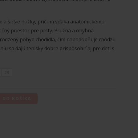
e a širšie nôžky, pričom vďaka anatomickému
očný priestor pre prsty. Pružná a ohybná
rodzený pohyb chodidla, čím napodobňuje chôdzu
u sa dajú tenisky dobre prispôsobiť aj pre deti s
23
Ť DO KOŠÍKA