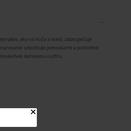
eriálov, ako sú koža a textil, zabezpečuje
ké šnurovanie umožňuje jednoduché a pohodlné
kémukoľvek detskému outfitu.