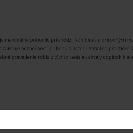
je maximálne pohodlie pri chôdzi. Kombinácia prírodných mat
 zaisťuje bezpečnosť pri behu aj lezení, zatiaľ čo praktic
ebné prevedenie robia z týchto tenisiek skvelý doplnok k a