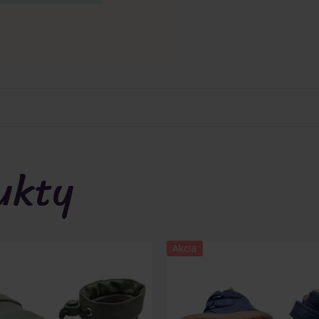
ukty
Akcia