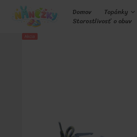
Preskočiť
Domov
Topánky
na
Starostlivosť o obuv
obsah
Akcia