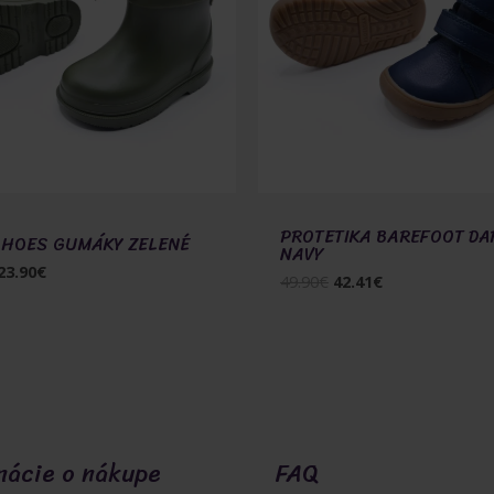
PROTETIKA BAREFOOT DA
SHOES GUMÁKY ZELENÉ
NAVY
Pôvodná
Aktuálna
23.90
€
Pôvodná
Aktuálna
49.90
€
42.41
€
cena
cena
cena
cena
bola:
je:
bola:
je:
31.90€.
23.90€.
49.90€.
42.41€.
mácie o nákupe
FAQ