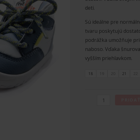
deti.
Sú ideálne pre normáln
tvaru poskytujú dostat
podrážka umožňuje pri
naboso. Vďaka šnurovani
vyšším priehlavkom.
18
19
20
21
22
množstvo
PRIDA
SUPERFIT
BAREFOOT
TENISKY
FLUMMI