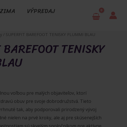
 ZIMA
VÝPREDAJ
y
/ SUPERFIT BAREFOOT TENISKY FLUMMI BLAU
 BAREFOOT TENISKY
BLAU
á
ktuálna
ena
lnou voľbou pre malých objaviteľov, ktorí
dravú obuv pre svoje dobrodružstvá. Tieto
e:
vrhnuté tak, aby podporovali prirodzený vývoj
2.90€.
né nielen na prvé kroky, ale aj pre skúsenejších
lastnostiam sú skvelým spoločníkom pre aktívne