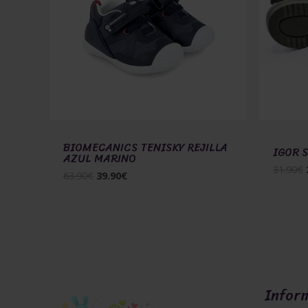
BIOMECANICS TENISKY REJILLA
IGOR 
AZUL MARINO
31.90
€
Pôvodná
Aktuálna
63.90
€
39.90
€
cena
cena
bola:
je:
63.90€.
39.90€.
Infor