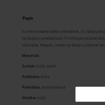
Popis
Sú mimoriadne ľahké a flexibilné, čo zabezpeču
vynikajúcu priedušnosť. Protišmyková podrážka
obúvanie. Navyše, moderný dizajn a štýlové far
Materiál:
Zvršok:
koža, textil
Podšivka:
koža
Podrážka
: protišmyková
Stielka:
koža