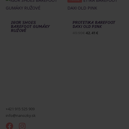
IGOR SHOES
PROTETIKA BAREFOOT
BAREFOOT GUMÁKY
DAXI OLD PINK
RUŽOVÉ
Pôvodná
Aktuálna
49.90
€
42.41
€
cena
cena
bola:
je:
49.90€.
42.41€.
+421 915 525 909
info@nanozky.sk