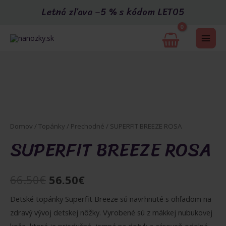
Preskočiť
Letná zľava –5 % s kódom LETO5
na
obsah
MAI
Akcia
ME
Domov
/
Topánky
/
Prechodné
/ SUPERFIT BREEZE ROSA
SUPERFIT BREEZE ROSA
U
Pôvodná
Aktuálna
66.50
€
56.50
€
GLE
cena
cena
Detské topánky Superfit Breeze sú navrhnuté s ohľadom na
zdravý vývoj detskej nôžky. Vyrobené sú z mäkkej nubukovej
bola:
je: