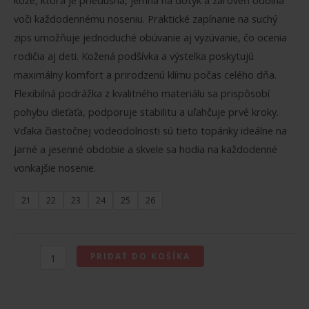
kože, ktorá je priedušná, jemná na dotyk a zároveň odolná
66.50€.
56.50€.
voči každodennému noseniu. Praktické zapínanie na suchý
zips umožňuje jednoduché obúvanie aj vyzúvanie, čo ocenia
rodičia aj deti. Kožená podšívka a výstelka poskytujú
maximálny komfort a prirodzenú klímu počas celého dňa.
Flexibilná podrážka z kvalitného materiálu sa prispôsobí
pohybu dieťaťa, podporuje stabilitu a uľahčuje prvé kroky.
Vďaka čiastočnej vodeodolnosti sú tieto topánky ideálne na
jarné a jesenné obdobie a skvele sa hodia na každodenné
vonkajšie nosenie.
21
22
23
24
25
26
množstvo
PRIDAŤ DO KOŠÍKA
SUPERFIT
BREEZE