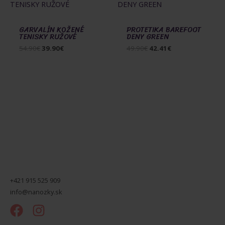
GARVALÍN KOŽENÉ
PROTETIKA BAREFOOT
TENISKY RUŽOVÉ
DENY GREEN
Pôvodná
Aktuálna
Pôvodná
Aktuálna
54.90
€
39.90
€
49.90
€
42.41
€
cena
cena
cena
cena
bola:
je:
bola:
je:
54.90€.
39.90€.
49.90€.
42.41€.
+421 915 525 909
info@nanozky.sk