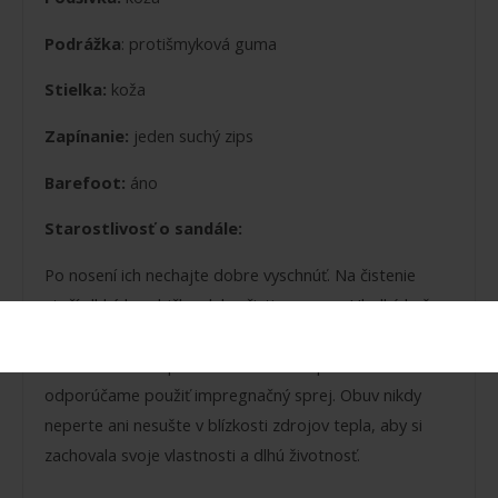
Podrážka
: protišmyková guma
Stielka:
koža
Zapínanie:
jeden suchý zips
Barefoot:
áno
Starostlivosť o sandále:
Po nosení ich nechajte dobre vyschnúť. Na čistenie
stačí vlhká handrička alebo čistiaca pena. Hladkú kožu
pravidelne ošetrujte krémom alebo balzamom, aby
zostala mäkká a pružná. Na ochranu pred nečistotami
odporúčame použiť impregnačný sprej. Obuv nikdy
neperte ani nesušte v blízkosti zdrojov tepla, aby si
zachovala svoje vlastnosti a dlhú životnosť.