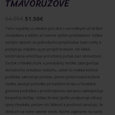
TMAVORUŽOVÉ
Pôvodná
Aktuálna
64.95
€
51.50
€
cena
cena
Tieto topánky sú ideálne pre deti s normálnymi až širšími
chodidlami a nižším až mierne vyšším priehlavkom. Vďaka
bola:
je:
suchým zipsom sa jednoducho prispôsobia tvaru nohy a
64.95€.
51.50€.
poskytujú stabilitu aj pri prvých krokoch. Ich ľahká
konštrukcia umožňuje prirodzený pohyb bez obmedzení.
Zvršok z hladkej kože a priedušnej textílie zabezpečuje
dostatočnú cirkuláciu vzduchu, zatiaľ čo mäkká kožená
podšívka zabraňuje poteniu. Jemne polstrovaná kožená
stielka zaisťuje pohodlie pri každom kroku a flexibilná
gumová podrážka s protišmykovou úpravou zabezpečuje
bezpečný došľap. Vďaka širokej špičke podporujú zdravý
vývoj chodidla, pričom ich ľahkosť a pružnosť zaručujú, že
dieťa ich na nohe takmer necíti. Rýchle zapínanie na suchý