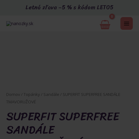
Preskočiť
Letná zľava –5 % s kódom LETO5
na
obsah
MAI
Akcia
ME
U
Domov
/
Topánky
/
Sandále
/ SUPERFIT SUPERFREE SANDÁLE
TMAVORUŽOVÉ
SUPERFIT SUPERFREE
GLE
SANDÁLE