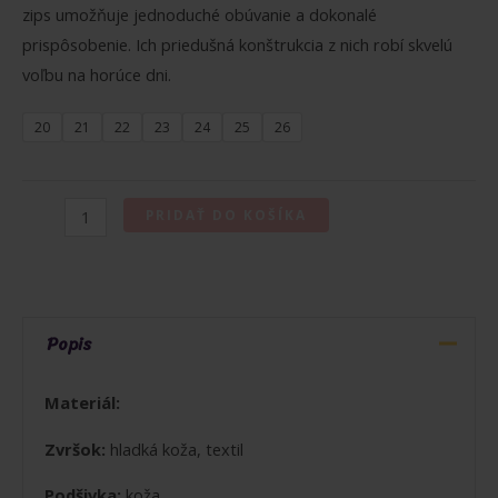
zips umožňuje jednoduché obúvanie a dokonalé
prispôsobenie. Ich priedušná konštrukcia z nich robí skvelú
voľbu na horúce dni.
20
21
22
23
24
25
26
množstvo
PRIDAŤ DO KOŠÍKA
SUPERFIT
SUPERFREE
SANDÁLE
TMAVORUŽOVÉ
Popis
Materiál:
Zvršok:
hladká koža, textil
Podšivka:
koža