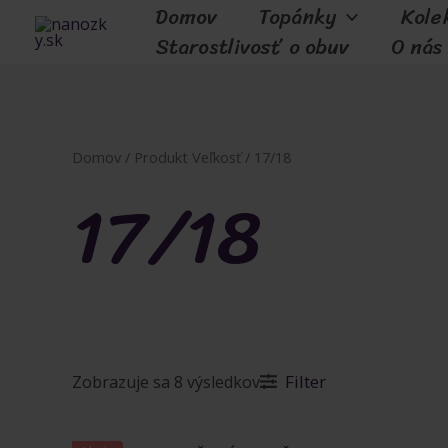
Domov
Topánky
Kole
Preskočiť
Starostlivosť o obuv
O nás
na
obsah
Domov
/ Produkt Veľkosť / 17/18
17/18
Zoradené
Filter
Zobrazuje sa 8 výsledkov
podľa
najnovších