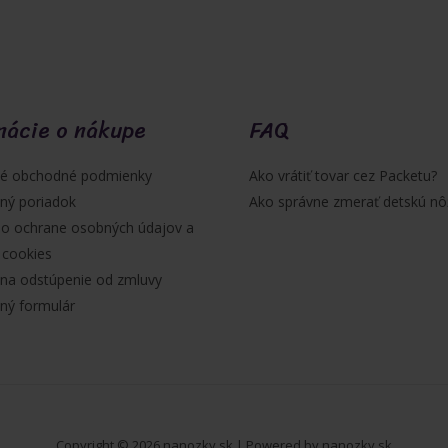
mácie o nákupe
FAQ
é obchodné podmienky
Ako vrátiť tovar cez Packetu?
ný poriadok
Ako správne zmerať detskú nô
 o ochrane osobných údajov a
 cookies
na odstúpenie od zmluvy
ný formulár
Copyright © 2026 nanozky.sk | Powered by nanozky.sk