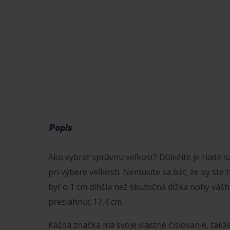
Popis
Ako vybrať správnu veľkosť? Dôležité je riadiť 
pri výbere veľkosti. Nemusíte sa báť, že by ste 
byť o 1 cm dlhšia než skutočná dĺžka nohy vášh
presiahnuť 17,4 cm.
Každá značka má svoje vlastné číslovanie, tak