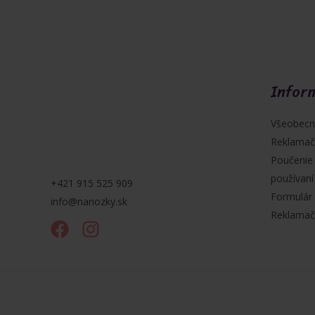
Infor
Všeobecn
Reklamač
Poučenie
používaní
+421 915 525 909
Formulár 
info@nanozky.sk
Reklamač