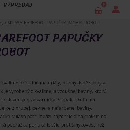
VÝPREDAJ
ky
/ MILASH BAREFOOT PAPUČKY RACHEL ROBOT
BAREFOOT PAPUČKY
ROBOT
kvalitné prírodné materiály, premyslené strihy a
ok je vyrobený z kvalitnej a vzdušnej bavlny, ktorú
cie slovenskej výtvarníčky Pikipaki. Dieťa má
ielke z hrubej, pevnej a nefarbenej bavlny.
ážka Milash patrí medzi najtenšie a najmäkšie na
ná podrážka ponúka lepšiu protišmykovosť než