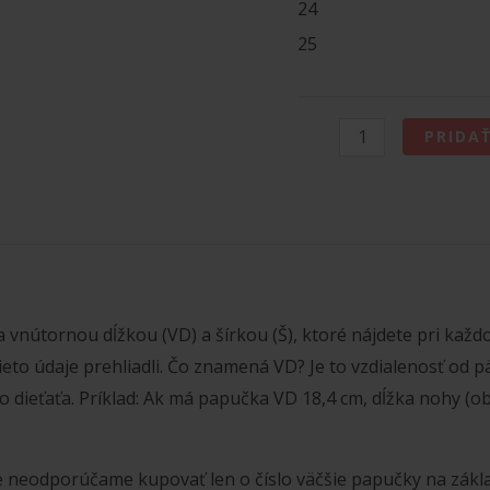
24
25
množstvo
PRIDA
MILASH
BAREFOOT
PAPUČKY
RACHEL
ROBOT
sa vnútornou dĺžkou (VD) a šírkou (Š), ktoré nájdete pri každ
tieto údaje prehliadli. Čo znamená VD? Je to vzdialenosť od 
o dieťaťa. Príklad: Ak má papučka VD 18,4 cm, dĺžka nohy (
že neodporúčame kupovať len o číslo väčšie papučky na zá