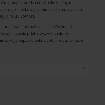
ky, čím pomáha predchádzať nebezpečným
valitnej lemovke a pevnému suchému zipsu sú
jú dlhšiu životnosť.
ne prispôsobí normálnym až širším detským
e aj na vyššie priehlavky. Vďaka dobre
iu sa dajú papučky pekne dotiahnuť aj na užšie