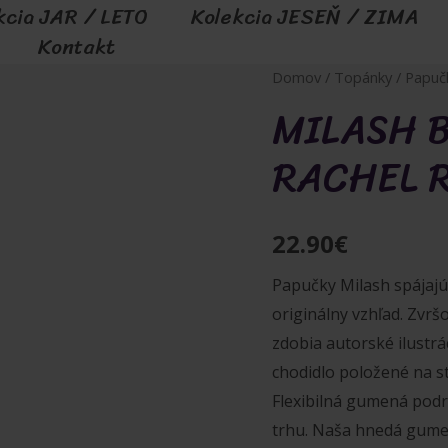
kcia JAR / LETO
Kolekcia JESEŇ / ZIMA
Kontakt
Domov
/
Topánky
/
Papuč
MILASH 
RACHEL 
22.90
€
Papučky Milash spájajú 
originálny vzhľad. Zvrš
zdobia autorské ilustrá
chodidlo položené na st
Flexibilná gumená podr
trhu. Naša hnedá gume