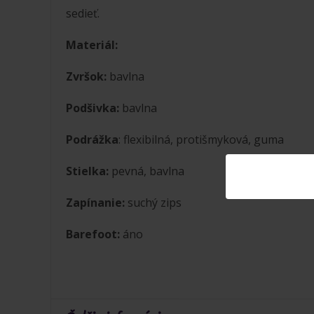
sedieť.
Materiál:
Zvršok:
bavlna
Podšivka:
bavlna
Podrážka
: flexibilná, protišmyková, guma
Stielka:
pevná, bavlna
Zapínanie:
suchý zips
Barefoot:
áno