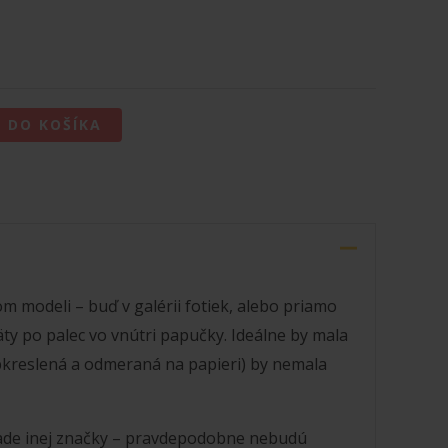
Ť DO KOŠÍKA
om modeli – buď v galérii fotiek, alebo priamo
päty po palec vo vnútri papučky. Ideálne by mala
obkreslená a odmeraná na papieri) by nemala
klade inej značky – pravdepodobne nebudú