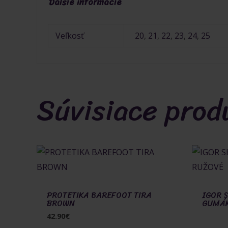
Ďalšie informácie
Veľkosť
20
,
21
,
22
,
23
,
24
,
25
Súvisiace prod
PROTETIKA BAREFOOT TIRA
IGOR 
BROWN
GUMÁK
42.90
€