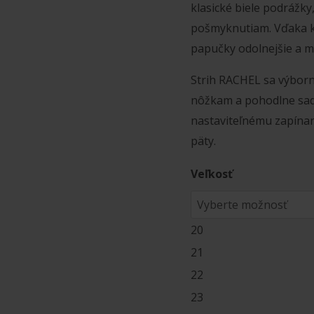
klasické biele podráž
pošmyknutiam. Vďaka k
papučky odolnejšie a ma
Strih RACHEL sa výbor
nôžkam a pohodlne sadn
nastaviteľnému zapínan
päty.
Veľkosť
20
21
22
23